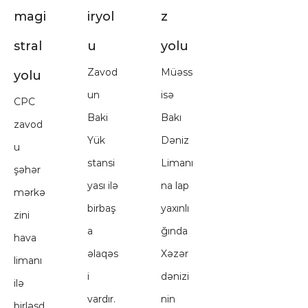
magi
iryol
z
stral
u
yolu
Zavod
Müəss
yolu
un
isə
CPC
Baki
Bakı
zavod
Yük
Dəniz
u
stansi
Limanı
şəhər
yası ilə
na lap
mərkə
birbaş
yaxınlı
zini
a
ğında
hava
əlaqəs
Xəzər
limanı
i
dənizi
ilə
vardır.
nin
birləşd