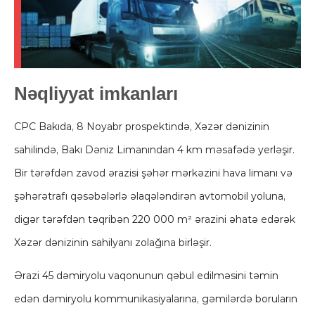
Nəqliyyat imkanları
CPC Bakıda, 8 Noyabr prospektində, Xəzər dənizinin
sahilində, Bakı Dəniz Limanından 4 km məsafədə yerləşir.
Bir tərəfdən zavod ərazisi şəhər mərkəzini hava limanı və
şəhərətrafı qəsəbələrlə əlaqələndirən avtomobil yoluna,
digər tərəfdən təqribən 220 000 m² ərazini əhatə edərək
Xəzər dənizinin sahilyanı zolağına birləşir.
Ərazi 45 dəmiryolu vaqonunun qəbul edilməsini təmin
edən dəmiryolu kommunikasiyalarına, gəmilərdə boruların