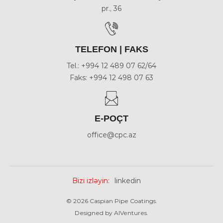
pr., 36
TELEFON | FAKS
Tel.: +994 12 489 07 62/64
Faks: +994 12 498 07 63
E-POÇT
office@cpc.az
Bizi izləyin:
linkedin
© 2026 Caspian Pipe Coatings.
Designed by
AlVentures
.