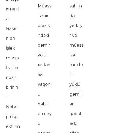
Müəss
sahilin
irməkl
isənin
də
ə
ərazisi
yerləşi
Bakını
ndəki
r və
n ən
dəmir
müəss
işlək
yolu
isə
magis
xətləri
müxtə
tralları
45
lif
ndan
vaqon
yüklü
birinin
u
gəmil
-
qəbul
əri
Nobel
etməy
qəbul
prosp
ə
edə
ektinin