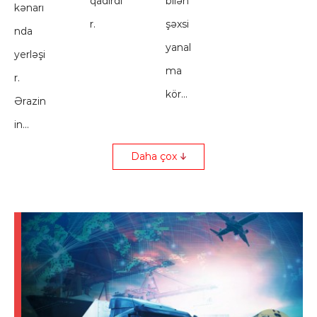
qadirdi
bilən
kənarı
r.
şəxsi
nda
yanal
yerləşi
ma
r.
kör...
Ərazin
in...
Daha çox