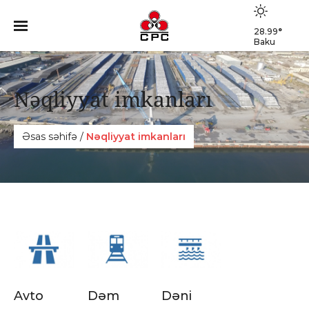
28.99
°
Baku
Nəqliyyat imkanları
Əsas səhifə
/
Nəqliyyat imkanları
Avto
Dəm
Dəni